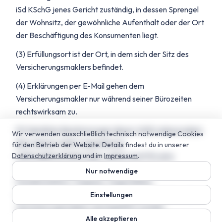
iSd KSchG jenes Gericht zuständig, in dessen Sprengel
der Wohnsitz, der gewöhnliche Aufenthalt oder der Ort
der Beschäftigung des Konsumenten liegt.
(3) Erfüllungsort ist der Ort, in dem sich der Sitz des
Versicherungsmaklers befindet.
(4) Erklärungen per E-Mail gehen dem
Versicherungsmakler nur während seiner Bürozeiten
rechtswirksam zu.
(5) Sämtliche Bestimmungen dieser AGB, insbesondere
Wir verwenden ausschließlich technisch notwendige Cookies
die in diesen AGB vorgesehenen
für den Betrieb der Website. Details findest du in unserer
Datenschutzerklärung
Haftungsbeschränkungen, gelten auch für jene
und im
Impressum
.
Tätigkeiten des Versicherungsmaklers, die von
Nur notwendige
Gesellschaftern, Organen, Angestellten,
Kooperationspartnern und sonstigen Mitarbeitern des
Einstellungen
Versicherungsmaklers durchgeführt werden.
Alle akzeptieren