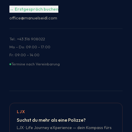
→ Erstgespräch buchen
office@manuelseidl.com
Tel.: +43 316 908022
Mo – Do: 09:00 – 17:00
Fr: 09:00 – 14:00
Termine nach Vereinbarung
LJX
Suchst du mehr als eine Polizze?
LJX · Life Journey eXperience — dein Kompass fürs